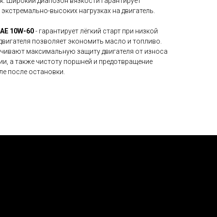
к. Широкий диапозон вязкости гарантирует
экстремально-высоких нагрузках на двигатель.
 SAE 10W-60
- гарантирует лёгкий старт при низкой
двигателя позволяет экономить масло и топливо.
чивают максимальную защиту двигателя от износа
ии, а также чистоту поршней и предотвращение
ле после остановки.