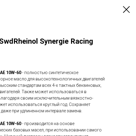
wdRheinol Synergie Racing
SAE 10W-60
- полностью синтетическое
орное масло для высокотехнологичных двигателей
ысоким стандартам всех 4-х тактных бензиновых,
двигателей. Также может использоваться в
 Благодаря своим исключительным вязкостно-
ет использоваться круглый год. Сохраняет
даже при удлиненном интервале заменв.
 SAE 10W-60
- производится на основе
еских базовых масел, при использовании самого