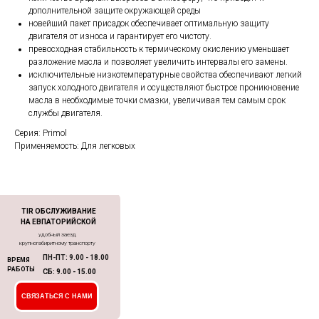
дополнительной защите окружающей среды
новейший пакет присадок обеспечивает оптимальную защиту
двигателя от износа и гарантирует его чистоту.
превосходная стабильность к термическому окислению уменьшает
разложение масла и позволяет увеличить интервалы его замены.
исключительные низкотемпературные свойства обеспечивают легкий
запуск холодного двигателя и осуществляют быстрое проникновение
масла в необходимые точки смазки, увеличивая тем самым срок
службы двигателя.
Серия: Primol
Применяемость: Для легковых
TIR ОБСЛУЖИВАНИЕ
НА ЕВПАТОРИЙСКОЙ
удобный заезд
крупногабиритному транспорту
ПН-ПТ: 9.00 - 18.00
ВРЕМЯ
РАБОТЫ
СБ: 9.00 - 15.00
СВЯЗАТЬСЯ С НАМИ