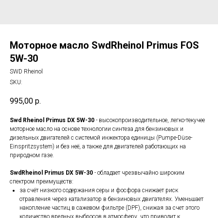
Моторное масло SwdRheinol Primus FOS
5W-30
SWD Rheinol
SKU:
995,00
р.
Swd Rheinol Primus DX 5W-30
- высокопроизводительное, легко-текучее
моторное масло на основе технологии синтеза для бензиновых и
дизельных двигателей с системой инжектора единицы (Pumpe-Düse-
Einspritzsystem) и без неё, а также для двигателей работающих на
природном газе.
SwdRheinol Primus DX 5W-30
- обладает чрезвычайно широким
спектром преимуществ:
за счёт низкого содержания серы и фосфора снижает риск
отравления через катализатор в бензиновых двигателях. Уменьшает
накопление частиц в сажевом фильтре (DPF), снижая за счет этого
количество вредных выбросов в атмосферу, что приводит к