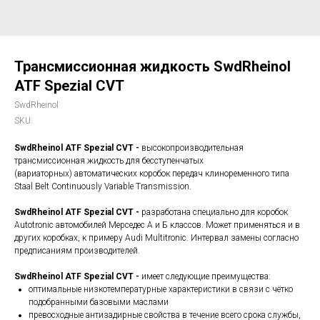
Трансмиссионная жидкость SwdRheinol
ATF Spezial CVT
SwdRheinol
SKU:
SwdRheinol ATF Spezial CVT -
высокопроизводительная
трансмиссионная жидкость для бесступенчатых
(вариаторных) автоматических коробок передач клиноременного типа
Staal Belt Continuously Vаriable Transmission.
SwdRheinol ATF Spezial CVT -
разработана специально для коробок
Autotronic автомобилей Мерседес А и Б классов. Может применяться и в
других коробках, к примеру Audi Multitronic. Интервал замены согласно
предписаниям производителей.
SwdRheinol ATF Spezial CVT -
имеет следующие преимущества:
оптимальные низкотемпературные характеристики в связи с чётко
подобранными базовыми маслами
превосходные антизадирные свойства в течение всего срока службы,