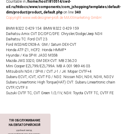
Countable in
/home/host1810514/swd-
oil.ru/htdocs/www/components/com_jshopping/templates/default-
dim/product/product_default.php
on line
340
Copyright www.webdesigner-profi.de MAXXmarketing GmbH
BMW 8322 0 429 154: BMW 8322 0 429 159
Daihatsu Amix CVT DC/DFC/DFE: Chrysler/Dodge/Jeep NS-II
Daihatsu TC: Ford CVT 23
Ford WSS-M2C928-A: GM / Saturn DEX-CVT
Honda ATF-Z1, HCF2: Honda HMMF*
Hyundai / Kia SP-III: JASO M358
Mazda JWS 3320, GM DEX-CVT: MB 236.20
Mini Cooper EZL799/EZL799A: MB A 001 989 46 03
Mitsubishi NS-II / SP-III / CVT J-1 / J4: Mopar CVTF+4
Subaru ECVT, iCVT, iCVT FG / NS-2: Nissan NS-I, NS-II, NS-III, NS-2V
Subaru Lineartronic High Torque(HAT) CVT: Subaru Lineartronic chain
CVTF/CVTF II
Suzuki CVTF TC, CVT Green 1/2/1V, NS-II: Toyota CVTF TC, CVTF FE
TIR ОБСЛУЖИВАНИЕ
НА ЕВПАТОРИЙСКОЙ
удобный заезд
крупногабиритному транспорту