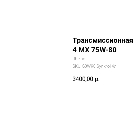
Трансмиссионная
4 MX 75W-80
Rheinol
SKU:
80W90 Synkrol 4л
3400,00
р.