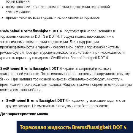
точки кипения
возможно смешивание с тормозными жидкостями одинаковой
спецификации
применяется во всех гидравлических системах тормозов
SwdRheinol Bremsflussigkeit DOT 4
- подходит для использования в
тормозных системах DOT 3 и DOT 4. Продукт полностью совместим с
аналогичными тормозными жидкостями. Для поддержания
производительности и гарантии безотказной работы тормозной системы,
рекомендуется проверять уровень жидкости в системе и, при необходимости,
доливать тормозную жидкость SwdRheinol Bremsflüssigkeit DOT 4.
SwdRheinol Bremsflussigkeit DOT 4
- хранить закрытой и только в
оригинальной упаковке. После использования тщательно закручивать крышку
банки. При заливке тормозной жидкости обязательно соблюдать чистоту и
предписания производителя техники. Жидкость может повредить лакированную
поверхность автомобиля.
SwdRheinol Bremsflussigkeit DOT 4
- подлежит утилизации отдельно от
других отходов. Не смешивать с отходами отработанного масла.
Доп характеристики масла